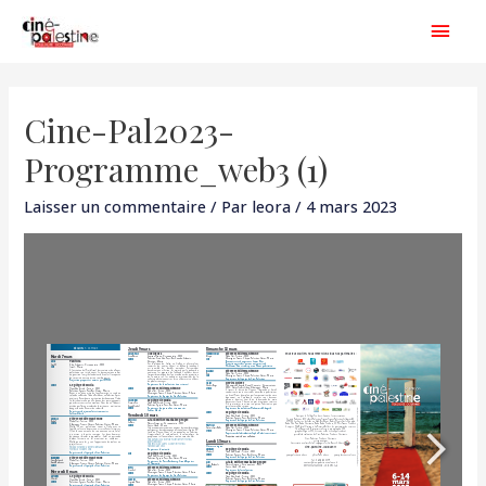
Aller
Men
au
princ
contenu
Navigation
de
Cine-Pal2023-
l’article
Programme_web3 (1)
Laisser un commentaire
/ Par
leora
/
4 mars 2023