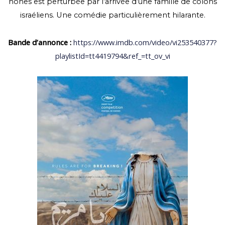
nones est perturbée par l’arrivée d’une famille de colons
israéliens. Une comédie particulièrement hilarante.
Bande d’annonce :
https://www.imdb.com/video/vi253540377?
playlistId=tt4419794&ref_=tt_ov_vi