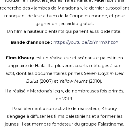
football en 1990, les jeunes frères Rafat et Fadel sont à la
recherche des « jambes de Maradona », le dernier autocollan
manquant de leur album de la Coupe du monde, et pour
gagner un jeu vidéo gratuit.
Un film à hauteur d’enfants qui parlent aussi d’identité.
Bande d’annonce :
https://youtu.be/2xYnrmXhzoY
Firas Khoury
est un réalisateur et scénariste palestinien
originaire de Haïfa. Il a plusieurs courts métrages à son
actif, dont les documentaires primés
Seven Days in Deir
Bulus
(2007) et
Yellow Mums
(2010).
Il a réalisé « Mardona’s leg », de nombreuses fois primés,
en 2019.
Parallèlement à son activité de réalisateur, Khoury
s’engage à diffuser les films palestiniens et à former les
jeunes. Il est membre fondateur du groupe Falastinema,