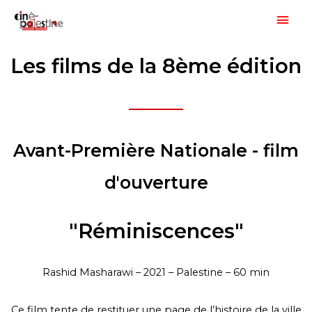
Aller
Men
au
princ
contenu
Les films de la 8ème édition
Avant-Première Nationale - film
d'ouverture
"Réminiscences"
Rashid Masharawi – 2021 – Palestine – 60 min
Ce film tente de restituer une page de l’histoire de la ville