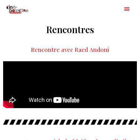
Aller
Men
au
princ
contenu
Rencontres
Rencontre avec Raed Andoni