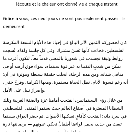
l’écoute et la chaleur ont donné vie à chaque instant.
Grâce à vous, ces neuf jours ne sont pas seulement passés : ils
demeurent.
كان لحضوركم الثمين الأثر البالغ في إحياء هذه الأيام التسعة المكرسة
لفلسطين، فجاءت كأنها نَفَسٌ مشترك. وفي كل جلسة ولقاء، نُسجت
روابط وثيقة تجسدت في شعورنا بالمضي قدماً معاً، لنكون أقرب ما
يمكن من شعبٍ التقينا به عبر قوة سينماه، سواء فوق أرضه أو في
منافي شتاته. ومن هذه الرحلة، انجلت حقيقة بسيطة ومؤثرة في آن:
أنه رغم قسوة الأيام، تظل الحياة مستمرة، ومعها الكرامة، وفرحٌ خفي،
وإصرارٌ نبيل على الأمل.
من خلال رؤى السينمائيين، انفتحت أمامنا غزة والضفة الغربية وتلك
الشظايا المبعثرة في أصقاع العالم حيث يستمر المنفى الفلسطيني
في سرد ذاته؛ انفتحت كآفاقٍ تسكنها الأصوات. ثم حضر العراق بسينما
تبعث من جديد، يحمل لواءها أطفالٌ تحكي عيونهم — برصانتها تارة
وبريقها تارة أخرى — ما يعجز اللسان عن وصفه.