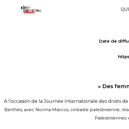
Aller
QU
au
contenu
Date de diffu
http
« Des femm
A l’occasion de la Journée Internationale des droits d
Berthès, avec Norma Marcos, cinéaste palestinienne, réal
Palestiniennes 