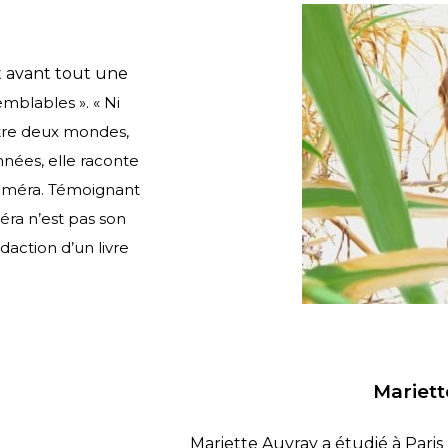
t avant tout une
semblables ».
« Ni
entre deux mondes,
nées, elle raconte
améra. Témoignant
ra n’est pas son
édaction
d’un livre
Mariett
Mariette Auvray a étudié à Pari