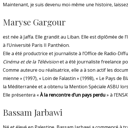
Maintenant, je suis devenu moi-même une histoire, laissez
Maryse Gargour
est née à Jaffa. Elle grandit au Liban. Elle est diplômée de 
à l’Université Paris II Panthéon.
Elle a été productrice et journaliste à l’Office de Radio-Di
Cinéma et de la Télévision
et a été journaliste freelance po
Comme auteure ou réalisatrice, elle a à son actif les documen
mienne » (1997), « Loin de Falastin » (1998), « Le Pays de Bl
la Méditerranée et a obtenu la Mention Spéciale ASBU lors
Elle présentera «
À la rencontre d’un pays perdu
» à l’ENSA
Bassam Jarbawi
Né et élevé en Palestine, Bassam Jarbawi a commencé à tr