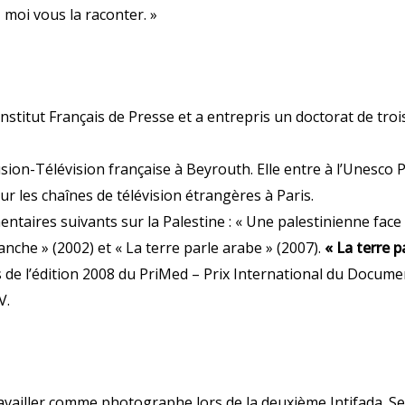
 moi vous la raconter. »
l’Institut Français de Presse et a entrepris un doctorat de tr
ffusion-Télévision française à Beyrouth. Elle entre à l’Unesco 
ur les chaînes de télévision étrangères à Paris.
taires suivants sur la Palestine : « Une palestinienne face à 
anche » (2002) et « La terre parle arabe » (2007).
« La terre p
 de l’édition 2008 du PriMed – Prix International du Docum
V.
availler comme photographe lors de la deuxième Intifada. S