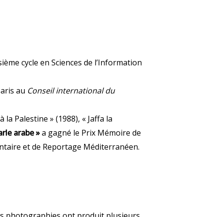
oisième cycle en Sciences de l’Information
Paris au
Conseil international du
la Palestine » (1988), « Jaffa la
arle arabe »
a gagné le Prix Mémoire de
entaire et de Reportage Méditerranéen.
es photographies ont produit plusieurs