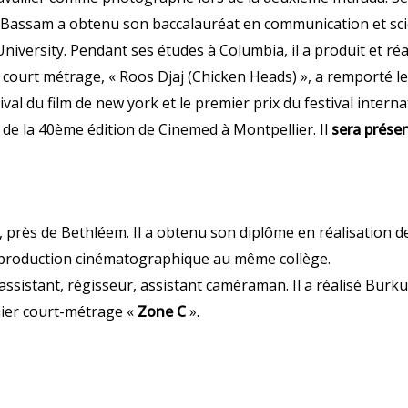
. Bassam a obtenu son baccalauréat en communication et sci
 University. Pendant ses études à Columbia, il a produit et ré
court métrage, « Roos Djaj (Chicken Heads) », a remporté le p
val du film de new york et le premier prix du festival interna
 de la 40ème édition de Cinemed à Montpellier. Il
sera présen
ir, près de Bethléem. Il a obtenu son diplôme en réalisation
 la production cinématographique au même collège.
r assistant, régisseur, assistant caméraman. Il a réalisé Burku
nier court-métrage «
Zone C
».