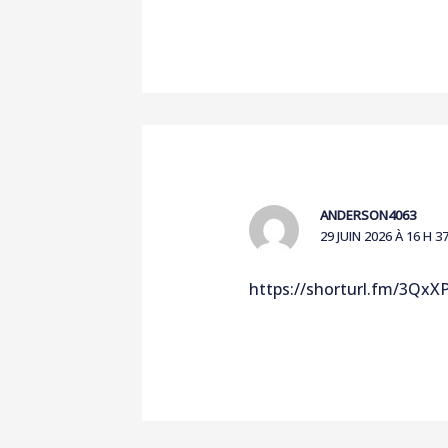
ANDERSON4063
29 JUIN 2026 À 16 H 3
https://shorturl.fm/3QxX