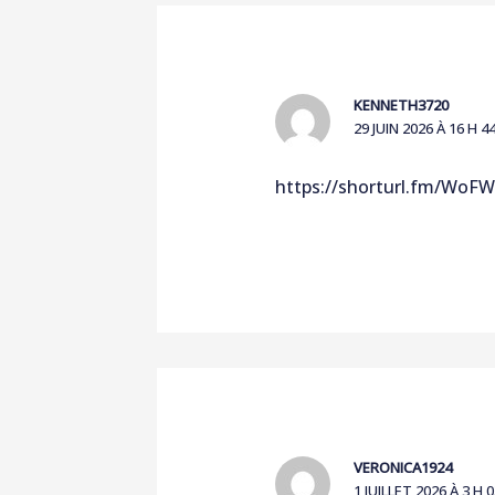
KENNETH3720
29 JUIN 2026 À 16 H 4
https://shorturl.fm/WoFW
VERONICA1924
1 JUILLET 2026 À 3 H 