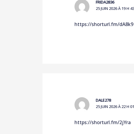
FRIDA2836
25 JUIN 2026 À 19 H 4
https://shorturl.fm/dA8k9
DALE278
25 JUIN 2026 À 22 H 0
https://shorturl.fm/2jYra