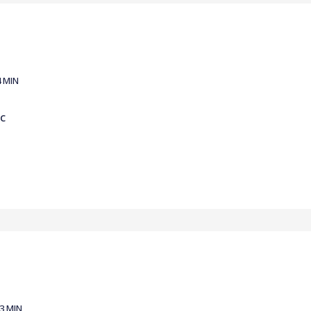
4 MIN
c
03 MIN