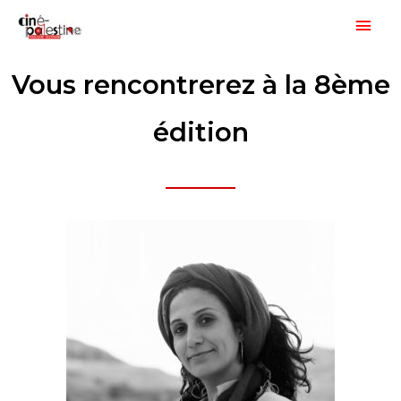
Aller
Men
au
princ
contenu
Vous rencontrerez à la 8ème
édition