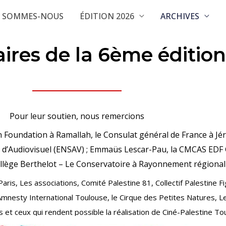
I SOMMES-NOUS
ÉDITION 2026
ARCHIVES
ires de la 6ème édition
Pour leur soutien, nous remercions
n Foundation à Ramallah, le Consulat général de France à Jér
’Audiovisuel (ENSAV) ; Emmaüs Lescar-Pau, la CMCAS EDF GDF,
Collège Berthelot – Le Conservatoire à Rayonnement régiona
Paris,
Les associations, Comité Palestine 81, Collectif Palestine F
Amnesty International Toulouse, le Cirque des Petites Natures
, L
s et ceux qui rendent possible la réalisation de
Ciné-Palestine Tou