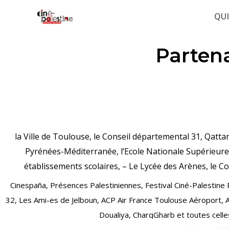
Aller
QU
au
contenu
Partena
la Ville de Toulouse, le Conseil départemental 31, Qatta
Pyrénées-Méditerranée, l’Ecole Nationale Supérieure d
établissements scolaires, – Le Lycée des Arènes, le 
Cinespaña, Présences Palestiniennes, Festival Ciné-Palestine 
32, Les Ami-es de Jelboun, ACP Air France Toulouse Aéroport,
Doualiya, CharqGharb
et toutes celle