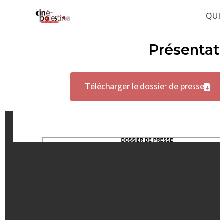
Aller
QU
au
contenu
Présentat
Télécharger le dossier de presse