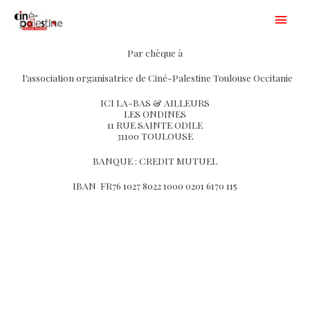
Aller
Men
au
princ
contenu
Par chèque à
l’association organisatrice de Ciné-Palestine Toulouse Occitanie
ICI LA-BAS & AILLEURS
LES ONDINES
11 RUE SAINTE ODILE
31100 TOULOUSE
BANQUE : CREDIT MUTUEL
IBAN FR76 1027 8022 1000 0201 6170 115