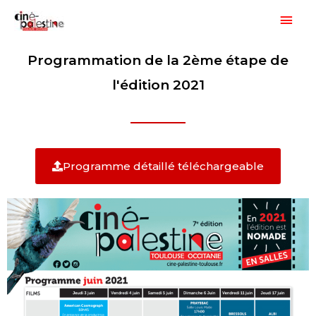
Aller
Men
au
princ
contenu
Programmation de la 2ème étape de
l'édition 2021
Programme détaillé téléchargeable