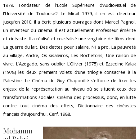
1979. Fondateur de l’Ecole Supérieure d’Audiovisuel de
l’Université de Toulouse2 Le Mirail 1979, il en est directeur
jusqu’en 2010. Il a écrit plusieurs ouvrages dont Marcel Pagnol,
un inventeur du cinéma. Il est actuellement Professeur émérite
et cinéaste. Il a réalisé et co-réalisé une vingtaine de films dont
La guerre du lait, Des dettes pour salaire, N’i a pro, La pauvreté
au village, André, Os sisaleiros, Les Bochetons, Une raison de
vivre, L’Azegado, sans oublier L’Olivier (1975) et Ezzedine Kalak
(1978) les deux premiers volets d’une trilogie consacrée à la
Palestine. Le Cinéma de Guy Chapouillié s’efforce de fixer les
enjeux de la représentation au niveau où se situent ceux des
transformations sociales. Cinéma des processus, donc, en lutte
contre tout cinéma des effets, Dictionnaire des cinéastes
français d’aujourd’hui, Cerf, 1988.
Mohamm
ad Bakri