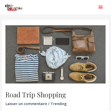
Aller
Men
au
princ
contenu
Navigation
de
l’article
Road Trip Shopping
Laisser un commentaire
/
Trending