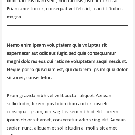
Nunc facilisis diam velit, non facilisis justo lobortis ac.
Etiam ante tortor, consequat vel felis id, blandit finibus
magna.
Nemo enim ipsam voluptatem quia voluptas sit
aspernatur aut odit aut fugit, sed quia consequuntur
magni dolores eos qui ratione voluptatem sequi nesciunt.
Neque porro quisquam est, qui dolorem ipsum quia dolor
sit amet, consectetur.
Proin gravida
nibh
vel
velit
auctor
aliquet
. Aenean
sollicitudin
,
lorem
quis
bibendum
auctor
, nisi
elit
consequat
ipsum
,
nec
sagittis
sem
nibh
id
elit
. Lorem
ipsum dolor
sit
amet
,
consectetur
adipiscing
elit
. Aenean
sapien
nunc
,
aliquam
et
sollicitudin
a,
mollis
sit
amet